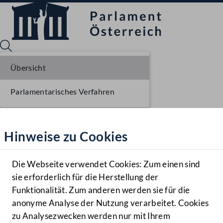
Übersicht
Parlamentarisches Verfahren
Sprache English
Mediathek
Hinweise zu Cookies
Hilfe
Benutzer
Die Webseite verwendet Cookies: Zum einen sind
Zielgruppe
sie erforderlich für die Herstellung der
Navigationsmenü öffnen
MENÜ
Funktionalität. Zum anderen werden sie für die
anonyme Analyse der Nutzung verarbeitet. Cookies
zu Analysezwecken werden nur mit Ihrem
Sprache En
Mediathek