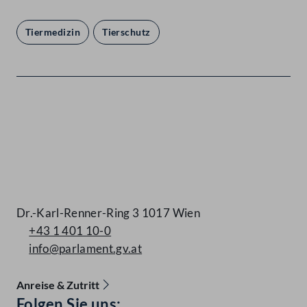
Tiermedizin
Tierschutz
Kontakt
Dr.-Karl-Renner-Ring 3 1017 Wien
+43 1 401 10-0
info@parlament.gv.at
Anreise & Zutritt
Accessibility Menu anzeigen
Folgen Sie uns: