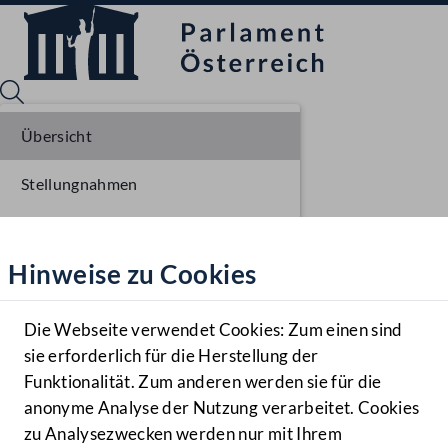
Übersicht
Stellungnahmen
Sprache English
Mediathek
Parlamentarisches Verfahren
Hinweise zu Cookies
Hilfe
Benutzer
Die Webseite verwendet Cookies: Zum einen sind
Zielgruppe
sie erforderlich für die Herstellung der
Navigationsmenü öffnen
MENÜ
Funktionalität. Zum anderen werden sie für die
anonyme Analyse der Nutzung verarbeitet. Cookies
zu Analysezwecken werden nur mit Ihrem
Sprache En
Mediathek