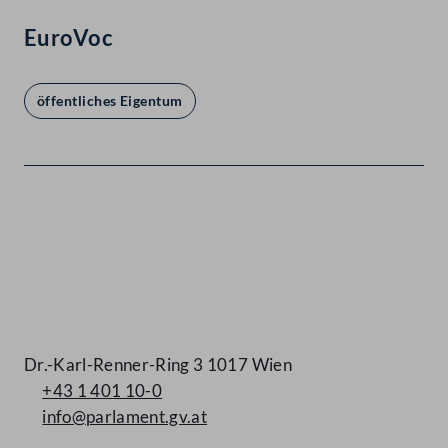
EuroVoc
öffentliches Eigentum
Kontakt
Dr.-Karl-Renner-Ring 3 1017 Wien
+43 1 401 10-0
info@parlament.gv.at