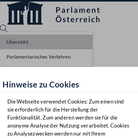
Übersicht
Parlamentarisches Verfahren
Sprache English
Mediathek
Hinweise zu Cookies
Hilfe
Benutzer
Die Webseite verwendet Cookies: Zum einen sind
Zielgruppe
sie erforderlich für die Herstellung der
Navigationsmenü öffnen
MENÜ
Funktionalität. Zum anderen werden sie für die
anonyme Analyse der Nutzung verarbeitet. Cookies
zu Analysezwecken werden nur mit Ihrem
Sprache En
Mediathek