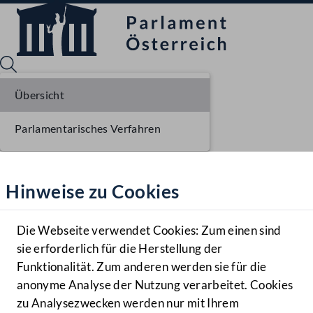
Übersicht
Parlamentarisches Verfahren
Sprache English
Mediathek
Hinweise zu Cookies
Hilfe
Benutzer
Die Webseite verwendet Cookies: Zum einen sind
Zielgruppe
sie erforderlich für die Herstellung der
Navigationsmenü öffnen
MENÜ
Funktionalität. Zum anderen werden sie für die
anonyme Analyse der Nutzung verarbeitet. Cookies
zu Analysezwecken werden nur mit Ihrem
Sprache En
Mediathek