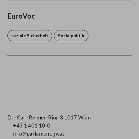
EuroVoc
soziale Sicherheit
Sozialpolitik
Kontakt
Dr.-Karl-Renner-Ring 3 1017 Wien
+43 1 401 10-0
info@parlament.gv.at