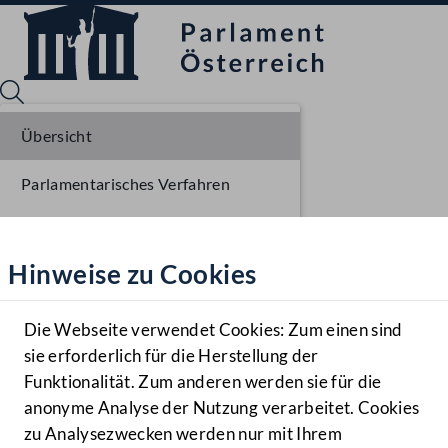
Übersicht
Parlamentarisches Verfahren
Sprache English
Mediathek
Einbringung NR
Hinweise zu Cookies
Hilfe
Ausschussberatungen NR
Benutzer
Die Webseite verwendet Cookies: Zum einen sind
Zielgruppe
sie erforderlich für die Herstellung der
Navigationsmenü öffnen
MENÜ
Funktionalität. Zum anderen werden sie für die
anonyme Analyse der Nutzung verarbeitet. Cookies
zu Analysezwecken werden nur mit Ihrem
Sprache En
Mediathek