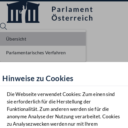
Übersicht
Parlamentarisches Verfahren
Sprache English
Mediathek
Hinweise zu Cookies
Hilfe
Benutzer
Die Webseite verwendet Cookies: Zum einen sind
Zielgruppe
sie erforderlich für die Herstellung der
Navigationsmenü öffnen
MENÜ
Funktionalität. Zum anderen werden sie für die
anonyme Analyse der Nutzung verarbeitet. Cookies
zu Analysezwecken werden nur mit Ihrem
Sprache En
Mediathek