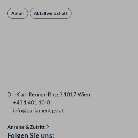
Abfall
Abfallwirtschaft
Kontakt
Dr.-Karl-Renner-Ring 3 1017 Wien
+43 1 401 10-0
info@parlament.gv.at
Anreise & Zutritt
Accessibility Menu anzeigen
Folgen Sie uns: