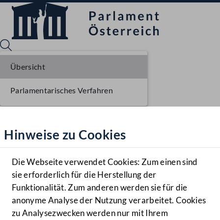
Übersicht
Parlamentarisches Verfahren
Sprache English
Mediathek
Hinweise zu Cookies
Hilfe
Benutzer
Die Webseite verwendet Cookies: Zum einen sind
Zielgruppe
sie erforderlich für die Herstellung der
Navigationsmenü öffnen
MENÜ
Funktionalität. Zum anderen werden sie für die
anonyme Analyse der Nutzung verarbeitet. Cookies
zu Analysezwecken werden nur mit Ihrem
Sprache En
Mediathek