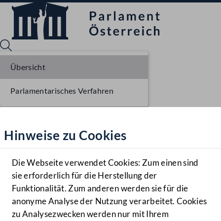
Übersicht
Parlamentarisches Verfahren
Sprache English
Mediathek
Hinweise zu Cookies
Hilfe
Benutzer
Die Webseite verwendet Cookies: Zum einen sind
Zielgruppe
sie erforderlich für die Herstellung der
Navigationsmenü öffnen
MENÜ
Funktionalität. Zum anderen werden sie für die
anonyme Analyse der Nutzung verarbeitet. Cookies
zu Analysezwecken werden nur mit Ihrem
Sprache En
Mediathek