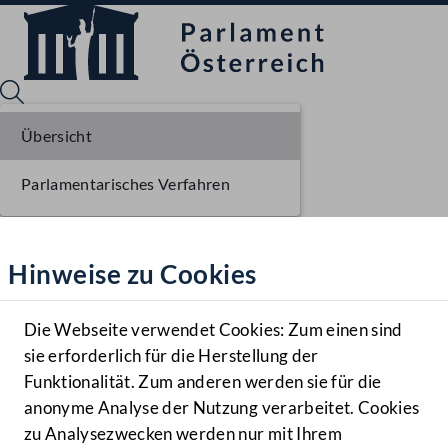
Übersicht
Parlamentarisches Verfahren
Sprache English
Mediathek
Hinweise zu Cookies
Hilfe
Benutzer
Die Webseite verwendet Cookies: Zum einen sind
Zielgruppe
sie erforderlich für die Herstellung der
Navigationsmenü öffnen
MENÜ
Funktionalität. Zum anderen werden sie für die
anonyme Analyse der Nutzung verarbeitet. Cookies
zu Analysezwecken werden nur mit Ihrem
Sprache En
Mediathek