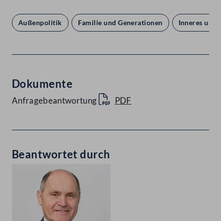
Außenpolitik
Familie und Generationen
Inneres und 
Dokumente
Anfragebeantwortung
PDF
Beantwortet durch