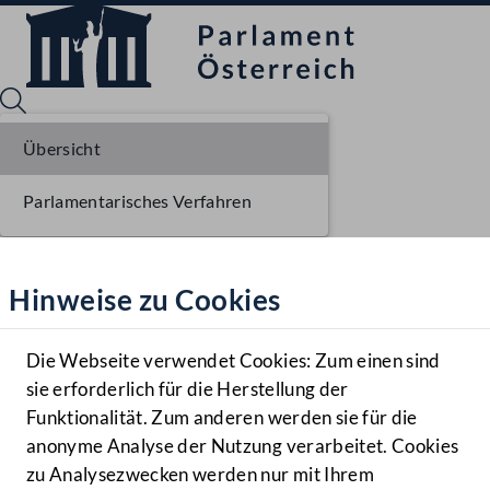
Übersicht
Parlamentarisches Verfahren
Sprache English
Mediathek
Hinweise zu Cookies
Hilfe
Benutzer
Die Webseite verwendet Cookies: Zum einen sind
Zielgruppe
sie erforderlich für die Herstellung der
Navigationsmenü öffnen
MENÜ
Funktionalität. Zum anderen werden sie für die
anonyme Analyse der Nutzung verarbeitet. Cookies
zu Analysezwecken werden nur mit Ihrem
Sprache En
Mediathek