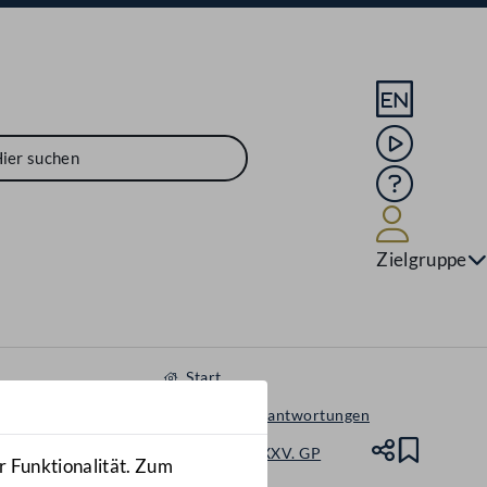
Sprache En
Mediathek
Hilfe
Benutze
Zielgruppe
Start
Anfragen & Beantwortungen
Nationalrat - XXV. GP
Teile
Lesez
r Funktionalität. Zum