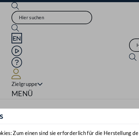
Sprache English
Mediathek
Hilfe
Benutzer
Zielgruppe
Navigationsmenü öffnen
MENÜ
s
es: Zum einen sind sie erforderlich für die Herstellung de