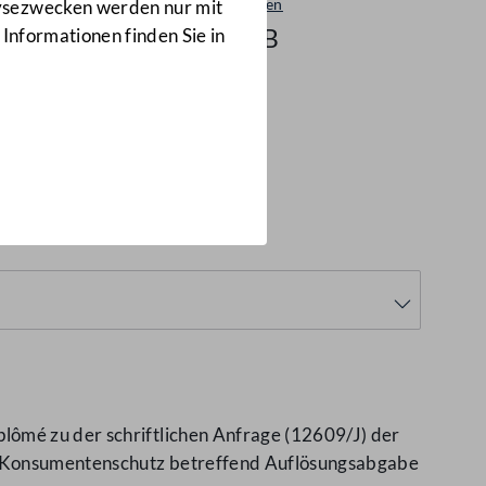
Beantwortungen
lysezwecken werden nur mit
12075/AB
 Informationen finden Sie in
lômé zu der schriftlichen Anfrage (12609/J) der
nd Konsumentenschutz betreffend Auflösungsabgabe