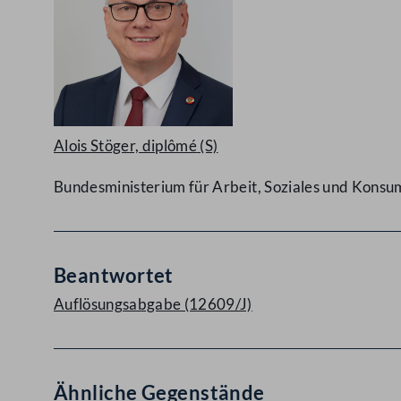
Alois Stöger, diplômé
(S)
Bundesministerium für Arbeit, Soziales und Kons
Beantwortet
Auflösungsabgabe (12609/J)
Ähnliche Gegenstände