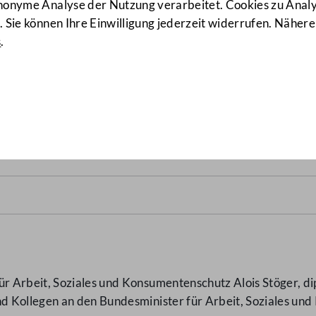
anonyme Analyse der Nutzung verarbeitet. Cookies zu Ana
 Sie können Ihre Einwilligung jederzeit widerrufen. Nähere
s
.
5/AB)
 Arbeit, Soziales und Konsumentenschutz Alois Stöger, dip
d Kollegen an den Bundesminister für Arbeit, Soziales u