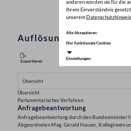
anderen werden sie für die 
Ihrem Einverständnis gesetzt.
unserem
Datenschutzhinwei
Alle Akzeptieren
Auflösungsabgabe
(1207
Nur funktionale Cookies
Einstellungen
Exportieren
Übersicht
Parlamentarisches Verfahren
Anfragebeantwortung
Anfragebeantwortung durch den Bundesminister für
Abgeordneten Mag. Gerald Hauser, Kolleginnen un