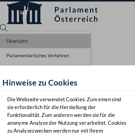
Übersicht
Parlamentarisches Verfahren
Sprache English
Mediathek
Hinweise zu Cookies
Hilfe
Benutzer
Die Webseite verwendet Cookies: Zum einen sind
Zielgruppe
sie erforderlich für die Herstellung der
Navigationsmenü öffnen
MENÜ
Funktionalität. Zum anderen werden sie für die
anonyme Analyse der Nutzung verarbeitet. Cookies
zu Analysezwecken werden nur mit Ihrem
Sprache En
Mediathek