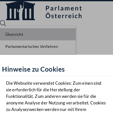
Übersicht
Parlamentarisches Verfahren
Sprache English
Mediathek
Hinweise zu Cookies
Hilfe
Benutzer
Die Webseite verwendet Cookies: Zum einen sind
Zielgruppe
sie erforderlich für die Herstellung der
Navigationsmenü öffnen
MENÜ
Funktionalität. Zum anderen werden sie für die
anonyme Analyse der Nutzung verarbeitet. Cookies
zu Analysezwecken werden nur mit Ihrem
Sprache En
Mediathek