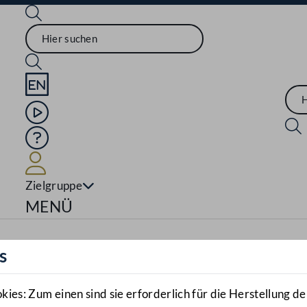
Sprache English
Mediathek
Hilfe
Benutzer
Zielgruppe
Navigationsmenü öffnen
MENÜ
s
es: Zum einen sind sie erforderlich für die Herstellung de