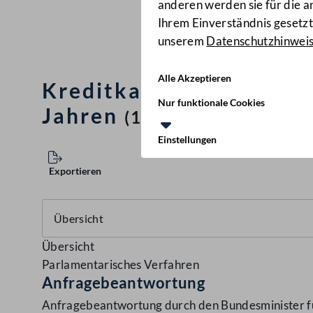
anderen werden sie für die 
Ihrem Einverständnis gesetzt.
unserem
Datenschutzhinwei
Alle Akzeptieren
Kreditkartenabrechnung
Nur funktionale Cookies
Jahren
(1919/AB)
Einstellungen
Exportieren
Übersicht
Parlamentarisches Verfahren
Anfragebeantwortung
Anfragebeantwortung durch den Bundesminister für