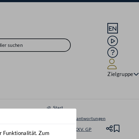
Sprache En
Mediathek
Hilfe
Benutze
Zielgruppe
Start
Anfragen & Beantwortungen
Nationalrat - XXV. GP
Teile
Lesez
r Funktionalität. Zum