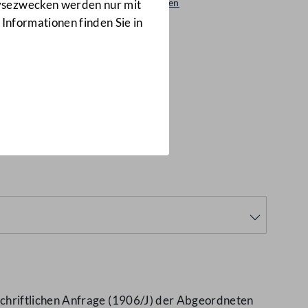
Beantwortungen
lysezwecken werden nur mit
1928/AB
 Informationen finden Sie in
plinärer
/AB)
chriftlichen Anfrage (1906/J) der Abgeordneten