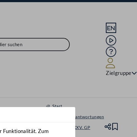
Sprache En
Mediathek
Hilfe
Benutze
Zielgruppe
Start
Anfragen & Beantwortungen
Nationalrat - XXV. GP
Teile
Lesez
r Funktionalität. Zum