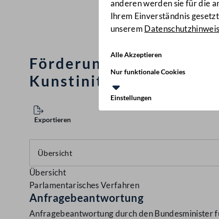
anderen werden sie für die 
Ihrem Einverständnis gesetzt.
unserem
Datenschutzhinwei
Alle Akzeptieren
Förderungen für "Verein
Nur funktionale Cookies
Kunstinitiativen" und 
Einstellungen
Exportieren
Übersicht
Parlamentarisches Verfahren
Anfragebeantwortung
Anfragebeantwortung durch den Bundesminister fü