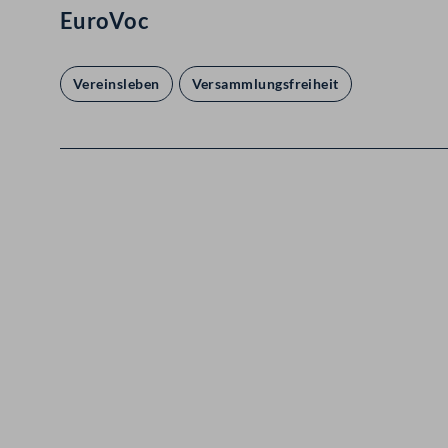
EuroVoc
Vereinsleben
Versammlungsfreiheit
Kontakt