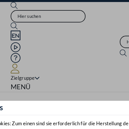
Sprache English
Mediathek
Hilfe
Benutzer
Zielgruppe
Navigationsmenü öffnen
MENÜ
s
es: Zum einen sind sie erforderlich für die Herstellung de