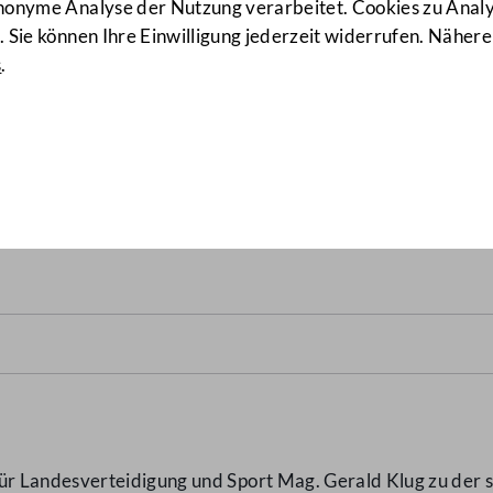
anonyme Analyse der Nutzung verarbeitet. Cookies zu Ana
 Sie können Ihre Einwilligung jederzeit widerrufen. Nähere
s
.
 zur Realisierung interdiszi
"SWINGR, raumaufzeit"
(1928
r Landesverteidigung und Sport Mag. Gerald Klug zu der s