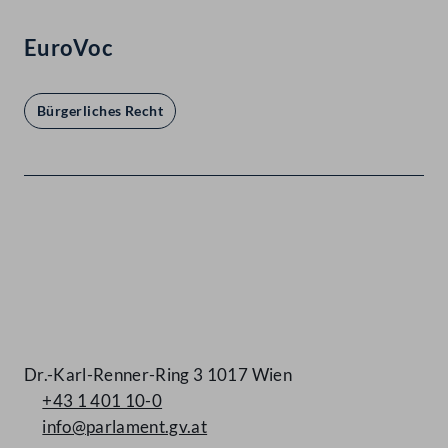
EuroVoc
Bürgerliches Recht
Kontakt
Dr.-Karl-Renner-Ring 3 1017 Wien
+43 1 401 10-0
info@parlament.gv.at