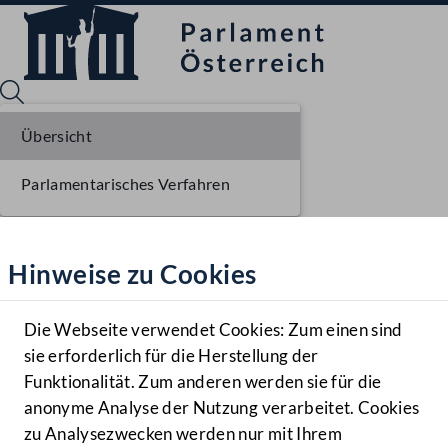
Übersicht
Parlamentarisches Verfahren
Sprache English
Mediathek
Hinweise zu Cookies
Hilfe
Benutzer
Die Webseite verwendet Cookies: Zum einen sind
Zielgruppe
sie erforderlich für die Herstellung der
Navigationsmenü öffnen
MENÜ
Funktionalität. Zum anderen werden sie für die
anonyme Analyse der Nutzung verarbeitet. Cookies
zu Analysezwecken werden nur mit Ihrem
Sprache En
Mediathek