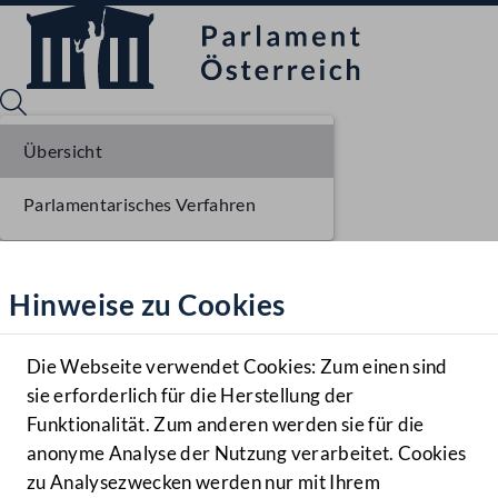
Übersicht
Parlamentarisches Verfahren
Sprache English
Mediathek
Hinweise zu Cookies
Hilfe
Benutzer
Die Webseite verwendet Cookies: Zum einen sind
Zielgruppe
sie erforderlich für die Herstellung der
Navigationsmenü öffnen
MENÜ
Funktionalität. Zum anderen werden sie für die
anonyme Analyse der Nutzung verarbeitet. Cookies
zu Analysezwecken werden nur mit Ihrem
Sprache En
Mediathek