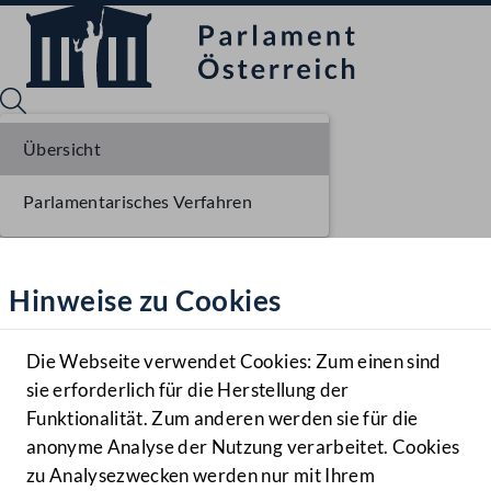
Übersicht
Parlamentarisches Verfahren
Sprache English
Mediathek
Hinweise zu Cookies
Hilfe
Benutzer
Die Webseite verwendet Cookies: Zum einen sind
Zielgruppe
sie erforderlich für die Herstellung der
Navigationsmenü öffnen
MENÜ
Funktionalität. Zum anderen werden sie für die
anonyme Analyse der Nutzung verarbeitet. Cookies
zu Analysezwecken werden nur mit Ihrem
Sprache En
Mediathek