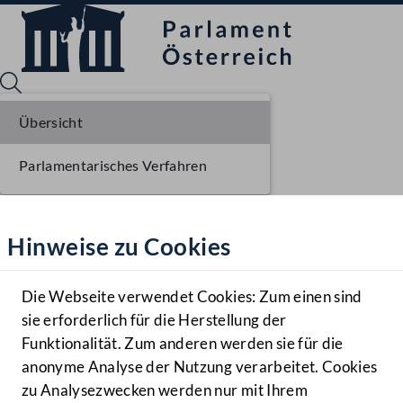
Übersicht
Parlamentarisches Verfahren
Sprache English
Mediathek
Hinweise zu Cookies
Hilfe
Benutzer
Die Webseite verwendet Cookies: Zum einen sind
Zielgruppe
sie erforderlich für die Herstellung der
Navigationsmenü öffnen
MENÜ
Funktionalität. Zum anderen werden sie für die
anonyme Analyse der Nutzung verarbeitet. Cookies
zu Analysezwecken werden nur mit Ihrem
Sprache En
Mediathek