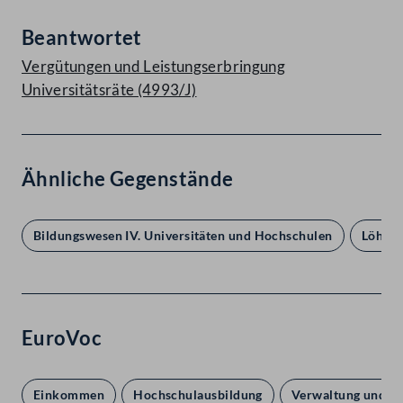
Beantwortet
Vergütungen und Leistungserbringung
Universitätsräte (4993/J)
Ähnliche Gegenstände
Bildungswesen IV. Universitäten und Hochschulen
Löhne 
EuroVoc
Einkommen
Hochschulausbildung
Verwaltung und En