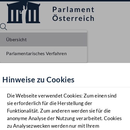
Übersicht
Parlamentarisches Verfahren
Sprache English
Mediathek
Hinweise zu Cookies
Hilfe
Benutzer
Die Webseite verwendet Cookies: Zum einen sind
Zielgruppe
sie erforderlich für die Herstellung der
Navigationsmenü öffnen
MENÜ
Funktionalität. Zum anderen werden sie für die
anonyme Analyse der Nutzung verarbeitet. Cookies
zu Analysezwecken werden nur mit Ihrem
Sprache En
Mediathek