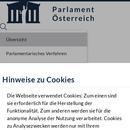
Übersicht
Parlamentarisches Verfahren
Sprache English
Mediathek
Hinweise zu Cookies
Hilfe
Benutzer
Die Webseite verwendet Cookies: Zum einen sind
Zielgruppe
sie erforderlich für die Herstellung der
Navigationsmenü öffnen
MENÜ
Funktionalität. Zum anderen werden sie für die
anonyme Analyse der Nutzung verarbeitet. Cookies
zu Analysezwecken werden nur mit Ihrem
Sprache En
Mediathek