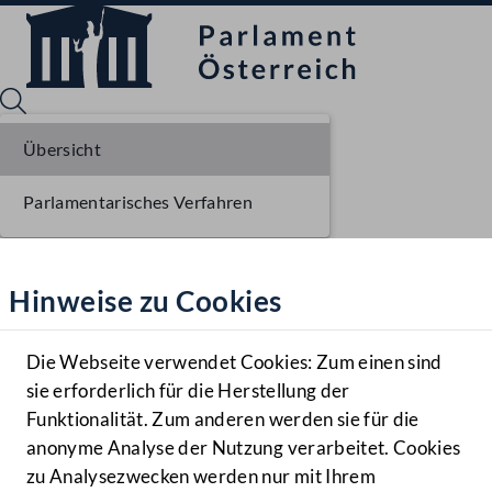
Übersicht
Parlamentarisches Verfahren
Sprache English
Mediathek
Hinweise zu Cookies
Hilfe
Benutzer
Die Webseite verwendet Cookies: Zum einen sind
Zielgruppe
sie erforderlich für die Herstellung der
Navigationsmenü öffnen
MENÜ
Funktionalität. Zum anderen werden sie für die
anonyme Analyse der Nutzung verarbeitet. Cookies
zu Analysezwecken werden nur mit Ihrem
Sprache En
Mediathek