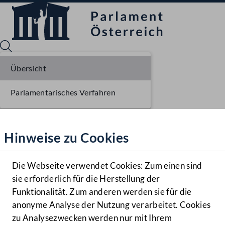
Übersicht
Parlamentarisches Verfahren
Sprache English
Mediathek
Hinweise zu Cookies
Hilfe
Benutzer
Die Webseite verwendet Cookies: Zum einen sind
Zielgruppe
sie erforderlich für die Herstellung der
Navigationsmenü öffnen
MENÜ
Funktionalität. Zum anderen werden sie für die
anonyme Analyse der Nutzung verarbeitet. Cookies
zu Analysezwecken werden nur mit Ihrem
Sprache En
Mediathek