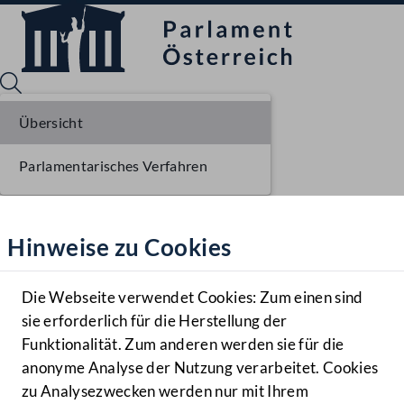
Übersicht
Parlamentarisches Verfahren
Sprache English
Mediathek
Hinweise zu Cookies
Hilfe
Benutzer
Die Webseite verwendet Cookies: Zum einen sind
Zielgruppe
sie erforderlich für die Herstellung der
Navigationsmenü öffnen
MENÜ
Funktionalität. Zum anderen werden sie für die
anonyme Analyse der Nutzung verarbeitet. Cookies
zu Analysezwecken werden nur mit Ihrem
Sprache En
Mediathek