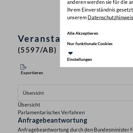
anderen werden sie für die 
Ihrem Einverständnis gesetzt.
unserem
Datenschutzhinwei
Alle Akzeptieren
Veranstaltung zum Them
Nur funktionale Cookies
(5597/AB)
Einstellungen
Exportieren
Übersicht
Parlamentarisches Verfahren
Anfragebeantwortung
Anfragebeantwortung durch den Bundesminister für