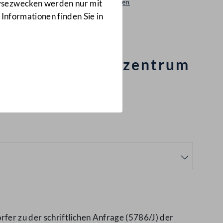
Beantwortungen
lysezwecken werden nur mit
5597/AB
 Informationen finden Sie in
 im AK Bildungszentrum
er zu der schriftlichen Anfrage (5786/J) der