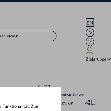
Sprache En
Mediathek
Hilfe
Benutze
Zielgruppe
Start
Anfragen & Beantwortungen
Nationalrat - XXV. GP
Teile
Lesez
r Funktionalität. Zum