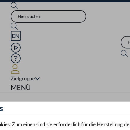
Sprache English
Mediathek
Hilfe
Benutzer
Zielgruppe
Navigationsmenü öffnen
MENÜ
s
es: Zum einen sind sie erforderlich für die Herstellung de