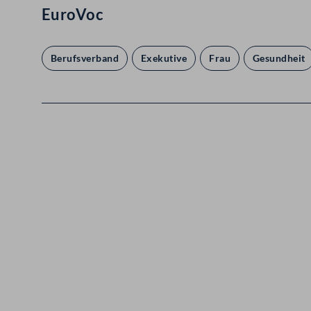
EuroVoc
Berufsverband
Exekutive
Frau
Gesundheit
Kontakt