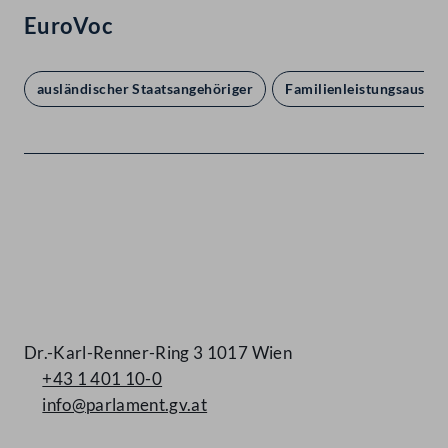
EuroVoc
ausländischer Staatsangehöriger
Familienleistungsausgle
Kontakt
Dr.-Karl-Renner-Ring 3 1017 Wien
+43 1 401 10-0
info@parlament.gv.at