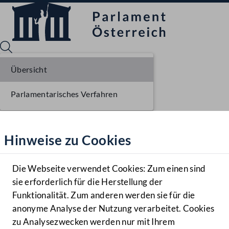
Übersicht
Parlamentarisches Verfahren
Sprache English
Mediathek
Hinweise zu Cookies
Hilfe
Benutzer
Die Webseite verwendet Cookies: Zum einen sind
Zielgruppe
sie erforderlich für die Herstellung der
Navigationsmenü öffnen
MENÜ
Funktionalität. Zum anderen werden sie für die
anonyme Analyse der Nutzung verarbeitet. Cookies
zu Analysezwecken werden nur mit Ihrem
Sprache En
Mediathek