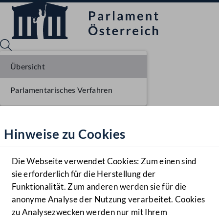
Übersicht
Parlamentarisches Verfahren
Sprache English
Mediathek
Hinweise zu Cookies
Hilfe
Benutzer
Die Webseite verwendet Cookies: Zum einen sind
Zielgruppe
sie erforderlich für die Herstellung der
Navigationsmenü öffnen
MENÜ
Funktionalität. Zum anderen werden sie für die
anonyme Analyse der Nutzung verarbeitet. Cookies
zu Analysezwecken werden nur mit Ihrem
Sprache En
Mediathek