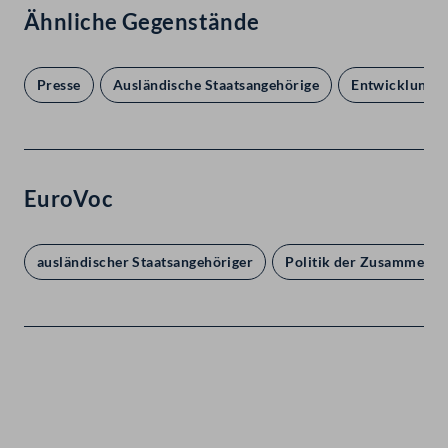
Ähnliche Gegenstände
Presse
Ausländische Staatsangehörige
Entwicklungs
EuroVoc
ausländischer Staatsangehöriger
Politik der Zusammenar
Kontakt