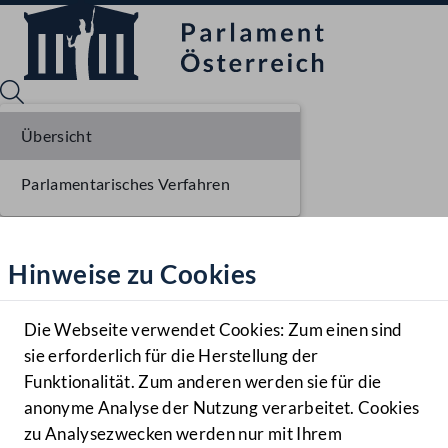
Übersicht
Parlamentarisches Verfahren
Sprache English
Mediathek
Hinweise zu Cookies
Hilfe
Benutzer
Die Webseite verwendet Cookies: Zum einen sind
Zielgruppe
sie erforderlich für die Herstellung der
Navigationsmenü öffnen
MENÜ
Funktionalität. Zum anderen werden sie für die
anonyme Analyse der Nutzung verarbeitet. Cookies
zu Analysezwecken werden nur mit Ihrem
Sprache En
Mediathek