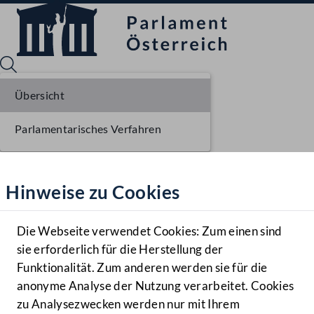
Übersicht
Parlamentarisches Verfahren
Sprache English
Mediathek
Hinweise zu Cookies
Hilfe
Benutzer
Die Webseite verwendet Cookies: Zum einen sind
Zielgruppe
sie erforderlich für die Herstellung der
Navigationsmenü öffnen
MENÜ
Funktionalität. Zum anderen werden sie für die
anonyme Analyse der Nutzung verarbeitet. Cookies
zu Analysezwecken werden nur mit Ihrem
Sprache En
Mediathek