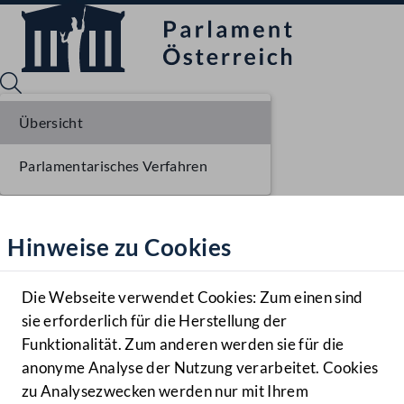
Übersicht
Parlamentarisches Verfahren
Sprache English
Mediathek
Hinweise zu Cookies
Hilfe
Benutzer
Die Webseite verwendet Cookies: Zum einen sind
Zielgruppe
sie erforderlich für die Herstellung der
Navigationsmenü öffnen
MENÜ
Funktionalität. Zum anderen werden sie für die
anonyme Analyse der Nutzung verarbeitet. Cookies
zu Analysezwecken werden nur mit Ihrem
Sprache En
Mediathek