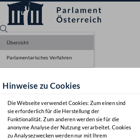
Übersicht
Parlamentarisches Verfahren
Sprache English
Mediathek
Hinweise zu Cookies
Hilfe
Benutzer
Die Webseite verwendet Cookies: Zum einen sind
Zielgruppe
sie erforderlich für die Herstellung der
Navigationsmenü öffnen
MENÜ
Funktionalität. Zum anderen werden sie für die
anonyme Analyse der Nutzung verarbeitet. Cookies
zu Analysezwecken werden nur mit Ihrem
Sprache En
Mediathek