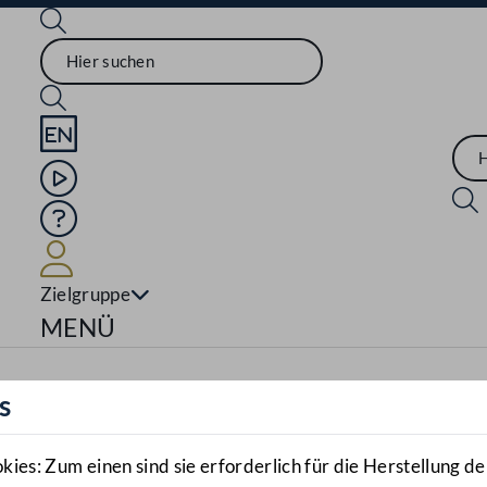
Sprache English
Mediathek
Hilfe
Benutzer
Zielgruppe
Navigationsmenü öffnen
MENÜ
s
es: Zum einen sind sie erforderlich für die Herstellung de