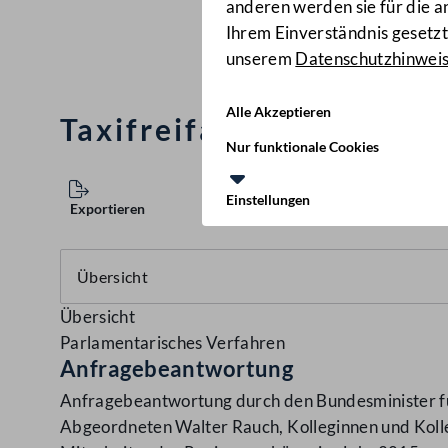
anderen werden sie für die 
Ihrem Einverständnis gesetzt.
unserem
Datenschutzhinwei
Alle Akzeptieren
Taxifreifahrten für Mit
Nur funktionale Cookies
Einstellungen
Exportieren
Übersicht
Parlamentarisches Verfahren
Anfragebeantwortung
Anfragebeantwortung durch den Bundesminister für
Abgeordneten Walter Rauch, Kolleginnen und Kolleg