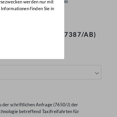
Beantwortungen
lysezwecken werden nur mit
7387/AB
 Informationen finden Sie in
s im Jahr 2015
(7387/AB)
der schriftlichen Anfrage (7650/J) der
hnologie betreffend Taxifreifahrten für