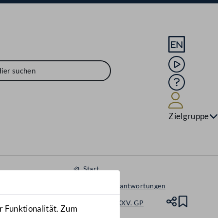
Sprache En
Mediathek
Hilfe
Benutze
Zielgruppe
Start
Anfragen & Beantwortungen
Nationalrat - XXV. GP
Teile
Lesez
r Funktionalität. Zum