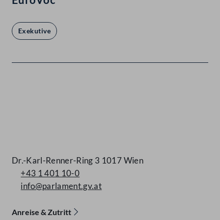
Exekutive
Kontakt
Dr.-Karl-Renner-Ring 3 1017 Wien
+43 1 401 10-0
info@parlament.gv.at
Anreise & Zutritt