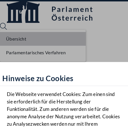
Übersicht
Parlamentarisches Verfahren
Sprache English
Mediathek
Hinweise zu Cookies
Hilfe
Benutzer
Die Webseite verwendet Cookies: Zum einen sind
Zielgruppe
sie erforderlich für die Herstellung der
Navigationsmenü öffnen
MENÜ
Funktionalität. Zum anderen werden sie für die
anonyme Analyse der Nutzung verarbeitet. Cookies
zu Analysezwecken werden nur mit Ihrem
Sprache En
Mediathek