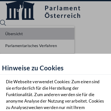
Übersicht
Parlamentarisches Verfahren
Sprache English
Mediathek
Hinweise zu Cookies
Hilfe
Benutzer
Die Webseite verwendet Cookies: Zum einen sind
Zielgruppe
sie erforderlich für die Herstellung der
Navigationsmenü öffnen
MENÜ
Funktionalität. Zum anderen werden sie für die
anonyme Analyse der Nutzung verarbeitet. Cookies
zu Analysezwecken werden nur mit Ihrem
Sprache En
Mediathek