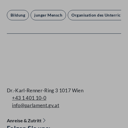
Bildung
junger Mensch
Organisation des Unterricht
Kontakt
Dr.-Karl-Renner-Ring 3 1017 Wien
+43 1 401 10-0
info@parlament.gv.at
Anreise & Zutritt