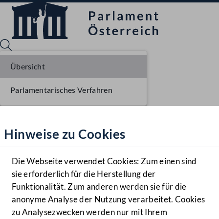
Übersicht
Parlamentarisches Verfahren
Sprache English
Mediathek
Hinweise zu Cookies
Hilfe
Benutzer
Die Webseite verwendet Cookies: Zum einen sind
Zielgruppe
sie erforderlich für die Herstellung der
Navigationsmenü öffnen
MENÜ
Funktionalität. Zum anderen werden sie für die
anonyme Analyse der Nutzung verarbeitet. Cookies
zu Analysezwecken werden nur mit Ihrem
Sprache En
Mediathek