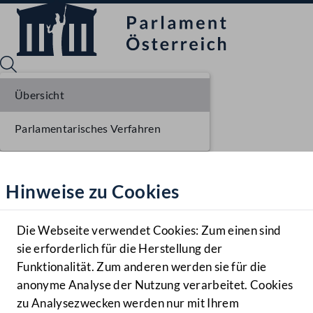
Übersicht
Parlamentarisches Verfahren
Sprache English
Mediathek
Hinweise zu Cookies
Hilfe
Benutzer
Die Webseite verwendet Cookies: Zum einen sind
Zielgruppe
sie erforderlich für die Herstellung der
Navigationsmenü öffnen
MENÜ
Funktionalität. Zum anderen werden sie für die
anonyme Analyse der Nutzung verarbeitet. Cookies
zu Analysezwecken werden nur mit Ihrem
Sprache En
Mediathek