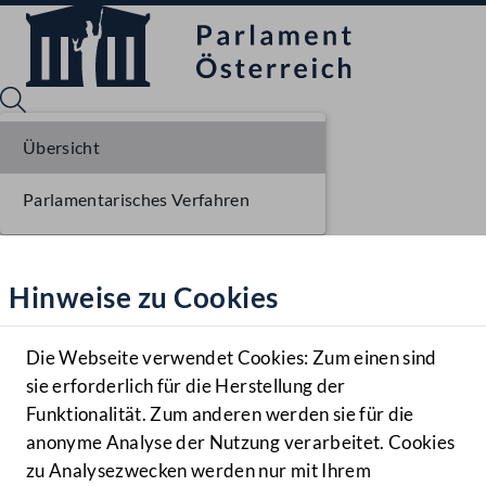
Übersicht
Parlamentarisches Verfahren
Sprache English
Mediathek
Hinweise zu Cookies
Hilfe
Benutzer
Die Webseite verwendet Cookies: Zum einen sind
Zielgruppe
sie erforderlich für die Herstellung der
Navigationsmenü öffnen
MENÜ
Funktionalität. Zum anderen werden sie für die
anonyme Analyse der Nutzung verarbeitet. Cookies
zu Analysezwecken werden nur mit Ihrem
Sprache En
Mediathek