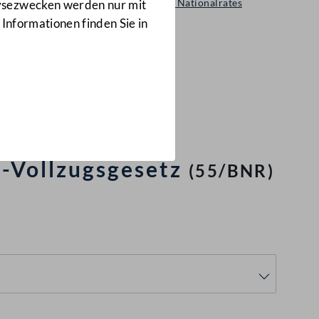
Beschluss des Nationalrates
lysezwecken werden nur mit
55/BNR
 Informationen finden Sie in
 2010,
ehördengesetz,
esetz 2007,
-Vollzugsgesetz
(55/BNR)