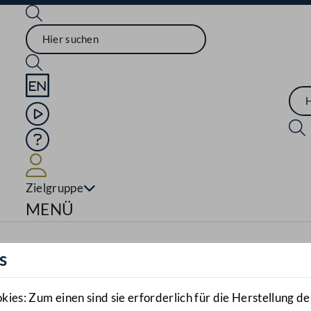
Sprache English
Mediathek
Hilfe
Benutzer
Zielgruppe
Navigationsmenü öffnen
MENÜ
s
es: Zum einen sind sie erforderlich für die Herstellung de