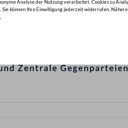
anonyme Analyse der Nutzung verarbeitet. Cookies zu Ana
 Sie können Ihre Einwilligung jederzeit widerrufen. Nähere
s
.
gesetz 1989, E-Geldgesetz
tz, Finanzmarktaufsichtsb
2011, Wertpapieraufsichtsg
und Zentrale Gegenparteien