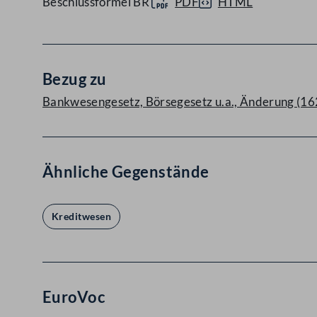
Beschlussformel BR
PDF
HTML
Bezug zu
Bankwesengesetz, Börsegesetz u.a., Änderung (162
Ähnliche Gegenstände
Kreditwesen
EuroVoc