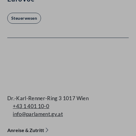
Steuerwesen
Kontakt
Dr.-Karl-Renner-Ring 3 1017 Wien
+43 1 401 10-0
info@parlament.gv.at
Anreise & Zutritt