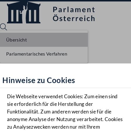
Übersicht
Parlamentarisches Verfahren
Sprache English
Mediathek
Hinweise zu Cookies
Hilfe
Benutzer
Die Webseite verwendet Cookies: Zum einen sind
Zielgruppe
sie erforderlich für die Herstellung der
Navigationsmenü öffnen
MENÜ
Funktionalität. Zum anderen werden sie für die
anonyme Analyse der Nutzung verarbeitet. Cookies
zu Analysezwecken werden nur mit Ihrem
Sprache En
Mediathek