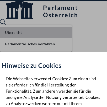
Übersicht
Parlamentarisches Verfahren
Sprache English
Mediathek
Hinweise zu Cookies
Hilfe
Benutzer
Die Webseite verwendet Cookies: Zum einen sind
Zielgruppe
sie erforderlich für die Herstellung der
Navigationsmenü öffnen
MENÜ
Funktionalität. Zum anderen werden sie für die
anonyme Analyse der Nutzung verarbeitet. Cookies
zu Analysezwecken werden nur mit Ihrem
Sprache En
Mediathek