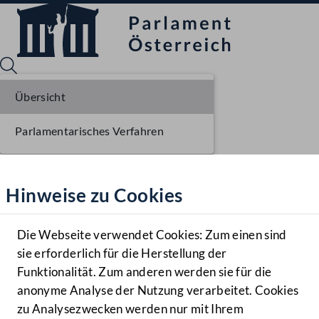
Übersicht
Parlamentarisches Verfahren
Sprache English
Mediathek
Hinweise zu Cookies
Hilfe
Benutzer
Die Webseite verwendet Cookies: Zum einen sind
Zielgruppe
sie erforderlich für die Herstellung der
Navigationsmenü öffnen
MENÜ
Funktionalität. Zum anderen werden sie für die
anonyme Analyse der Nutzung verarbeitet. Cookies
zu Analysezwecken werden nur mit Ihrem
Sprache En
Mediathek