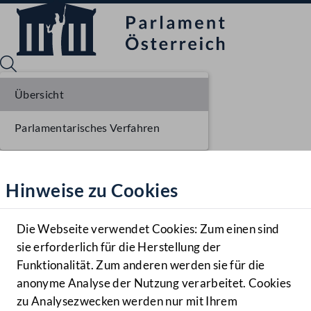
Übersicht
Parlamentarisches Verfahren
Sprache English
Mediathek
Hinweise zu Cookies
Hilfe
Benutzer
Die Webseite verwendet Cookies: Zum einen sind
Zielgruppe
sie erforderlich für die Herstellung der
Navigationsmenü öffnen
MENÜ
Funktionalität. Zum anderen werden sie für die
anonyme Analyse der Nutzung verarbeitet. Cookies
zu Analysezwecken werden nur mit Ihrem
Sprache En
Mediathek