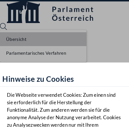
Übersicht
Parlamentarisches Verfahren
Sprache English
Mediathek
Hinweise zu Cookies
Hilfe
Benutzer
Die Webseite verwendet Cookies: Zum einen sind
Zielgruppe
sie erforderlich für die Herstellung der
Navigationsmenü öffnen
MENÜ
Funktionalität. Zum anderen werden sie für die
anonyme Analyse der Nutzung verarbeitet. Cookies
zu Analysezwecken werden nur mit Ihrem
Sprache En
Mediathek