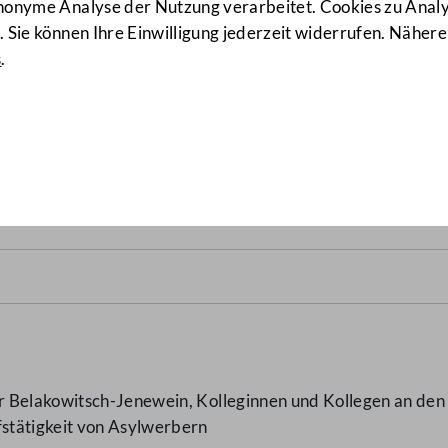
anonyme Analyse der Nutzung verarbeitet. Cookies zu Ana
 Sie können Ihre Einwilligung jederzeit widerrufen. Nähere
s
.
igkeit von Asylwerbern
(1077
 Belakowitsch-Jenewein, Kolleginnen und Kollegen an den B
stätigkeit von Asylwerbern