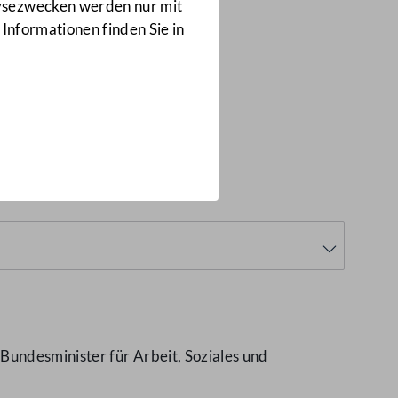
Anfragen
lysezwecken werden nur mit
10775/J
 Informationen finden Sie in
5/J)
undesminister für Arbeit, Soziales und