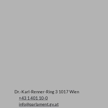
Kontakt
Dr.-Karl-Renner-Ring 3 1017 Wien
+43 1 401 10-0
info@parlament.gv.at