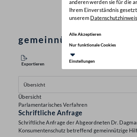
anderen werden sie für die 
Ihrem Einverständnis gesetzt.
unserem
Datenschutzhinwei
Alle Akzeptieren
gemeinnützige Hilfstät
Nur funktionale Cookies
Einstellungen
Exportieren
Übersicht
Parlamentarisches Verfahren
Schriftliche Anfrage
Schriftliche Anfrage der Abgeordneten Dr. Dagmar
Konsumentenschutz betreffend gemeinnützige Hilf