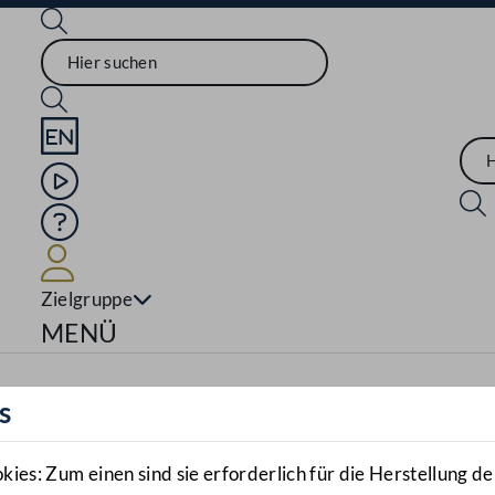
Sprache English
Mediathek
Hilfe
Benutzer
Zielgruppe
Navigationsmenü öffnen
MENÜ
s
es: Zum einen sind sie erforderlich für die Herstellung de