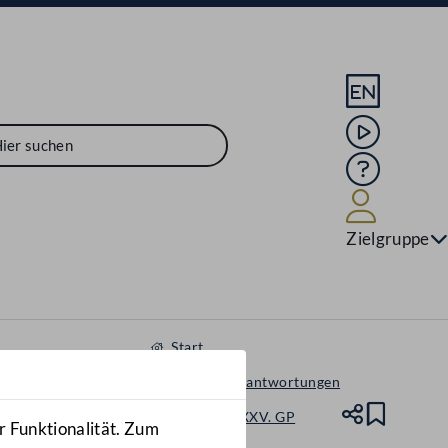
Sprache En
Mediathek
Hilfe
Benutze
Zielgruppe
Start
Anfragen & Beantwortungen
Nationalrat - XXV. GP
Teile
Lesez
r Funktionalität. Zum