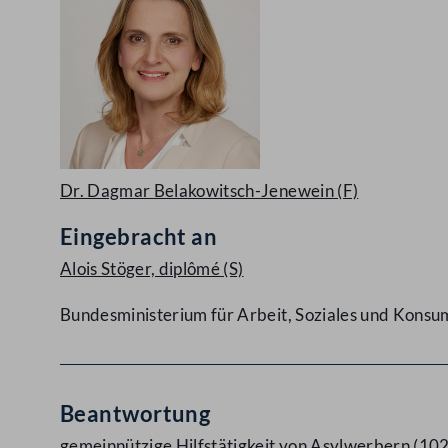
Dr. Dagmar Belakowitsch-Jenewein
(F)
Eingebracht an
Alois Stöger, diplômé
(S)
Bundesministerium für Arbeit, Soziales und Kons
Beantwortung
gemeinnützige Hilfstätigkeit von Asylwerbern (1