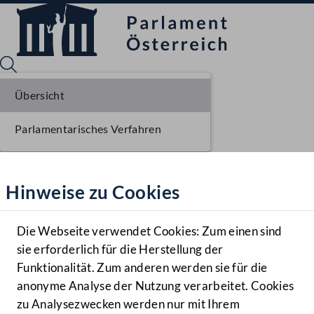
Übersicht
Parlamentarisches Verfahren
Sprache English
Mediathek
Hinweise zu Cookies
Hilfe
Benutzer
Die Webseite verwendet Cookies: Zum einen sind
Zielgruppe
sie erforderlich für die Herstellung der
Navigationsmenü öffnen
MENÜ
Funktionalität. Zum anderen werden sie für die
anonyme Analyse der Nutzung verarbeitet. Cookies
zu Analysezwecken werden nur mit Ihrem
Sprache En
Mediathek