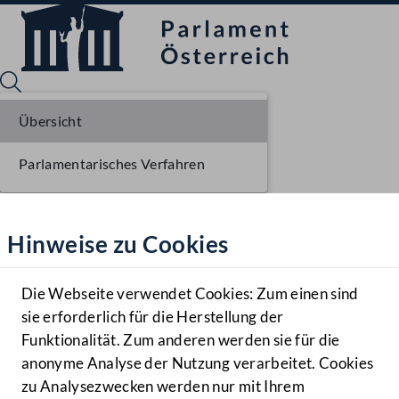
Übersicht
Parlamentarisches Verfahren
Sprache English
Mediathek
Hinweise zu Cookies
Hilfe
Benutzer
Die Webseite verwendet Cookies: Zum einen sind
Zielgruppe
sie erforderlich für die Herstellung der
Navigationsmenü öffnen
MENÜ
Funktionalität. Zum anderen werden sie für die
anonyme Analyse der Nutzung verarbeitet. Cookies
zu Analysezwecken werden nur mit Ihrem
Sprache En
Mediathek