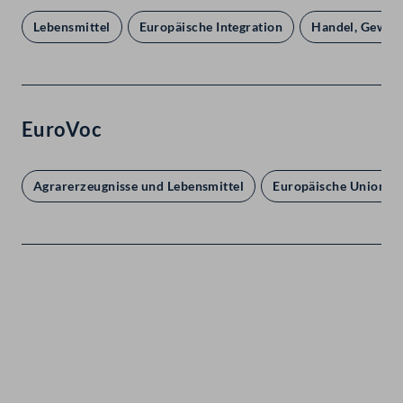
Lebensmittel
Europäische Integration
Handel, Gewerb
EuroVoc
Agrarerzeugnisse und Lebensmittel
Europäische Union
Kontakt