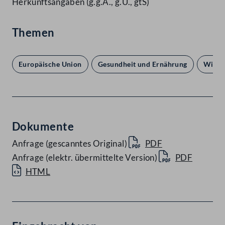
Herkunftsangaben (g.g.A., g.U., gtS)
Themen
Europäische Union
Gesundheit und Ernährung
Wirts
Dokumente
Anfrage (gescanntes Original)
PDF
Anfrage (elektr. übermittelte Version)
PDF
HTML