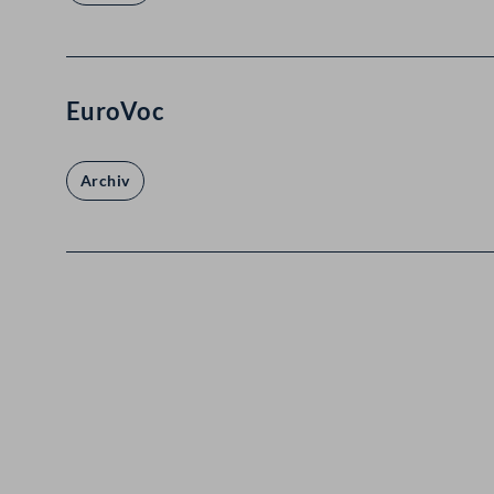
EuroVoc
Archiv
Kontakt