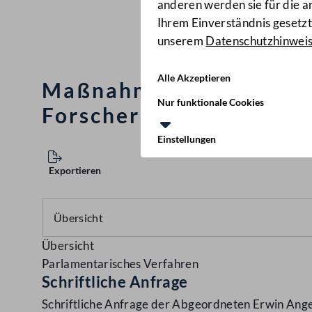
anderen werden sie für die 
Ihrem Einverständnis gesetzt.
unserem
Datenschutzhinwei
Alle Akzeptieren
Maßnahmen zur Erleicht
Nur funktionale Cookies
Forscher
(3252/J)
Einstellungen
Exportieren
Übersicht
Parlamentarisches Verfahren
Schriftliche Anfrage
Schriftliche Anfrage der Abgeordneten Erwin Ange