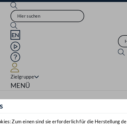
Sprache English
Mediathek
Hilfe
Benutzer
Zielgruppe
Navigationsmenü öffnen
MENÜ
s
es: Zum einen sind sie erforderlich für die Herstellung de