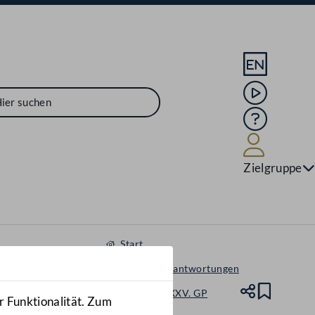
Sprache En
Mediathek
Hilfe
Benutze
Zielgruppe
Start
Anfragen & Beantwortungen
Nationalrat - XXV. GP
Teile
Lesez
r Funktionalität. Zum