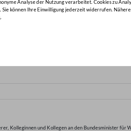
anonyme Analyse der Nutzung verarbeitet. Cookies zu Ana
 Sie können Ihre Einwilligung jederzeit widerrufen. Nähere
s
.
ung des Datenzuganges für
rer, Kolleginnen und Kollegen an den Bundesminister für W