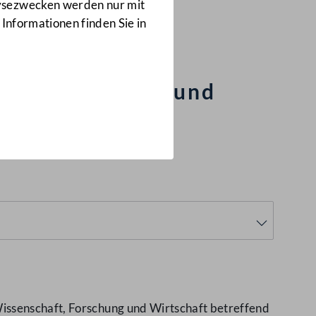
Anfragen
lysezwecken werden nur mit
3252/J
 Informationen finden Sie in
 Forscherinnen und
issenschaft, Forschung und Wirtschaft betreffend