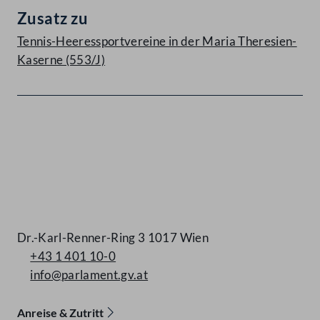
Zusatz zu
Tennis-Heeressportvereine in der Maria Theresien-
Kaserne (553/J)
Kontakt
Dr.-Karl-Renner-Ring 3 1017 Wien
+43 1 401 10-0
info@parlament.gv.at
Anreise & Zutritt