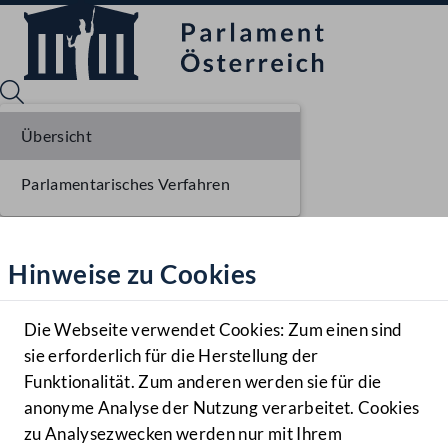
Übersicht
Parlamentarisches Verfahren
Sprache English
Mediathek
Hinweise zu Cookies
Hilfe
Benutzer
Die Webseite verwendet Cookies: Zum einen sind
Zielgruppe
sie erforderlich für die Herstellung der
Navigationsmenü öffnen
MENÜ
Funktionalität. Zum anderen werden sie für die
anonyme Analyse der Nutzung verarbeitet. Cookies
zu Analysezwecken werden nur mit Ihrem
Sprache En
Mediathek