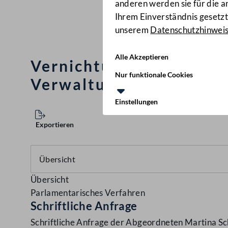
anderen werden sie für die 
Ihrem Einverständnis gesetzt.
unserem
Datenschutzhinwei
Alle Akzeptieren
Vernichtung von nicht
Nur funktionale Cookies
Verwaltungsformularve
Einstellungen
Exportieren
Übersicht
Parlamentarisches Verfahren
Schriftliche Anfrage
Schriftliche Anfrage der Abgeordneten Martina Sc