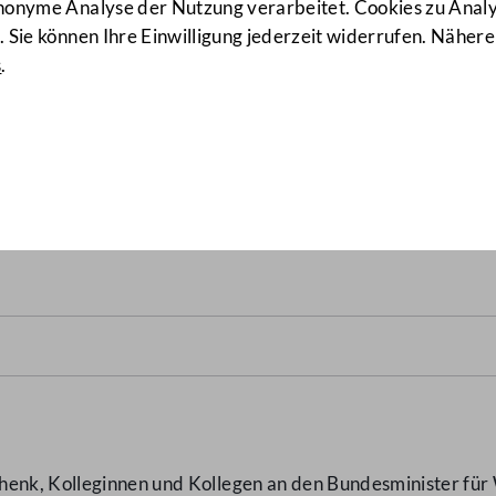
anonyme Analyse der Nutzung verarbeitet. Cookies zu Ana
 Sie können Ihre Einwilligung jederzeit widerrufen. Nähere
s
.
 gegenderten Formularen ge
rordnung
(6277/J)
henk, Kolleginnen und Kollegen an den Bundesminister für