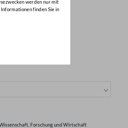
Anfragen
lysezwecken werden nur mit
6277/J
 Informationen finden Sie in
mäß
 Wissenschaft, Forschung und Wirtschaft