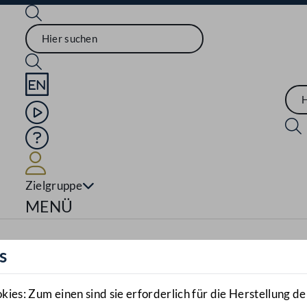
Sprache English
Mediathek
Hilfe
Benutzer
Zielgruppe
Navigationsmenü öffnen
MENÜ
s
es: Zum einen sind sie erforderlich für die Herstellung de