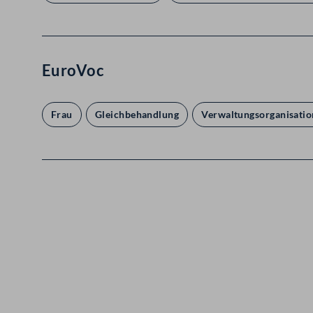
EuroVoc
Frau
Gleichbehandlung
Verwaltungsorganisatio
Kontakt