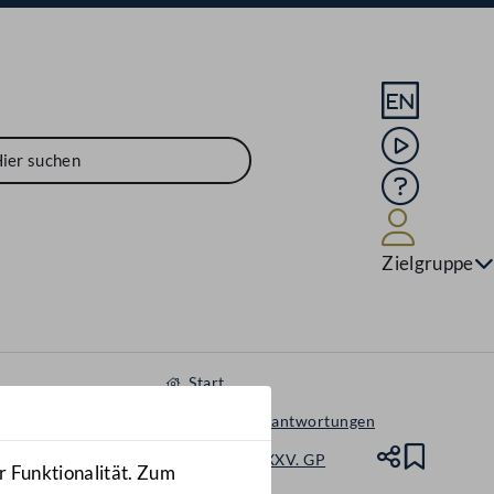
Sprache En
Mediathek
Hilfe
Benutze
Zielgruppe
Start
Anfragen & Beantwortungen
Nationalrat - XXV. GP
Teile
Lesez
r Funktionalität. Zum