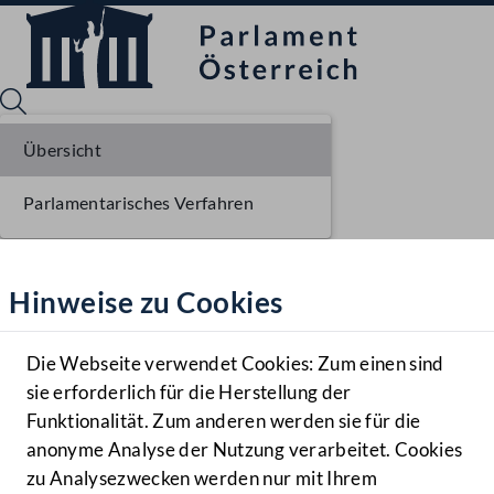
Übersicht
Parlamentarisches Verfahren
Sprache English
Mediathek
Hinweise zu Cookies
Hilfe
Benutzer
Die Webseite verwendet Cookies: Zum einen sind
Zielgruppe
sie erforderlich für die Herstellung der
Navigationsmenü öffnen
MENÜ
Funktionalität. Zum anderen werden sie für die
anonyme Analyse der Nutzung verarbeitet. Cookies
zu Analysezwecken werden nur mit Ihrem
Sprache En
Mediathek